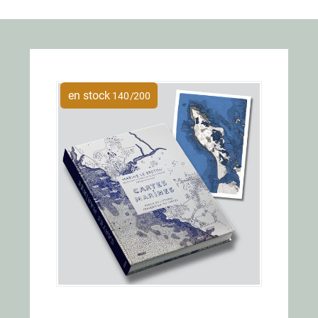
en stock
140
/
200