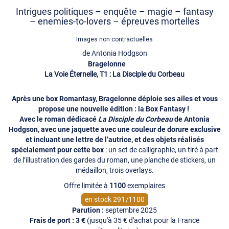
Intrigues politiques – enquête – magie – fantasy
– enemies-to-lovers – épreuves mortelles
Images non contractuelles
de
Antonia Hodgson
Bragelonne
La Voie Éternelle, T1 : La Disciple du Corbeau
Après une box Romantasy, Bragelonne déploie ses ailes et vous
propose une nouvelle édition : la Box Fantasy !
Avec le roman dédicacé
La Disciple du Corbeau
de Antonia
Hodgson, avec une jaquette avec une couleur de dorure exclusive
et incluant une lettre de l’autrice, et des objets réalisés
spécialement pour cette box
: un set de calligraphie, un tiré à part
de l’illustration des gardes du roman, une planche de stickers, un
médaillon, trois overlays.
Offre limitée à
1100
exemplaires
en stock
291
/
1100
septembre 2025
Frais de port : 3 €
(jusqu'à 35 € d'achat pour la France