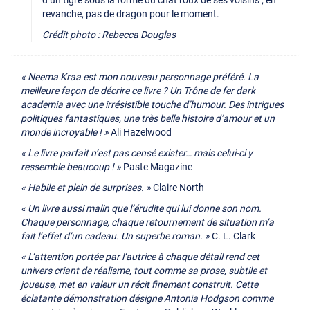
d’un tigre sous la forme du chat roux de ses voisins ; en
revanche, pas de dragon pour le moment.
Crédit photo : Rebecca Douglas
« Neema Kraa est mon nouveau personnage préféré. La
meilleure façon de décrire ce livre ? Un Trône de fer dark
academia avec une irrésistible touche d’humour. Des intrigues
politiques fantastiques, une très belle histoire d’amour et un
monde incroyable ! »
Ali Hazelwood
« Le livre parfait n’est pas censé exister… mais celui-ci y
ressemble beaucoup ! »
Paste Magazine
« Habile et plein de surprises. »
Claire North
« Un livre aussi malin que l’érudite qui lui donne son nom.
Chaque personnage, chaque retournement de situation m’a
fait l’effet d’un cadeau. Un superbe roman. »
C. L. Clark
« L’attention portée par l’autrice à chaque détail rend cet
univers criant de réalisme, tout comme sa prose, subtile et
joueuse, met en valeur un récit finement construit. Cette
éclatante démonstration désigne Antonia Hodgson comme