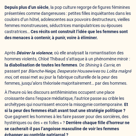
Depuis plus d’un siècle
, la pop culture regorge de figures féminines
présentées comme dangereuses : petites filles inquiétantes dans les
couloirs d’un hôtel, adolescentes aux pouvoirs destructeurs, vieilles
femmes monstrueuses, séductrices manipulatrices ou épouses
castratrices…
Ces récits ont construit l’idée que les femmes sont
des menaces à contenir, à punir, voire à éliminer.
Après
Désirer la violence
, où elle analysait la romantisation des
hommes violents, Chloé Thibaud s’attaque à un phénomène miroir :
la diabolisation de toutes les femmes
. De
Shining
à
Carrie
, en
passant par
Blanche-Neige
,
Desperate Housewives
ou
Lolita malgré
moi
, cet essai met au jour la fabrique culturelle de la peur des
femmes, jusqu’alors théorisée majoritairement… par des hommes.
À l’heure où les discours antiféministes occupent une place
croissante dans l’espace médiatique, l’autrice passe au crible les
archétypes qui nourrissent encore la misogynie contemporaine.
Et
si la peur des femmes était avant tout une stratégie politique ?
Que gagnent les hommes à les faire passer pour des sorcières, des
hystériques ou des « ex folles » ?
Derrière chaque fille d’horreur ne
se cacherait-il pas l’angoisse masculine de voir les femmes
échapper au contrôle patriarcal ?