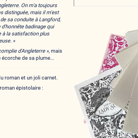
ngleterre. On m'a toujours
 distinguée, mais il m'est
 de sa conduite à Langford,
e d'honnête badinage qui
e à la satisfaction plus
reuse.
»
complie d'Angleterre »
, mais
le écorche de sa plume...
u roman et un joli carnet.
roman épistolaire :