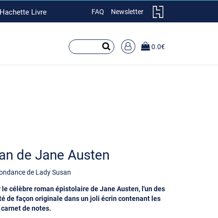
 Hachette Livre
FAQ
Newsletter
RECHERCHER
0.0€
SUR
LE
SITE
san de Jane Austen
espondance de Lady Susan
le célèbre roman épistolaire de Jane Austen, l
'un des
té de façon originale dans un joli écrin contenant les
 carnet de notes.