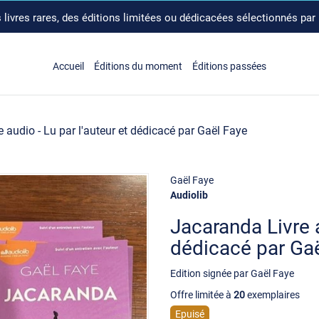
livres rares, des éditions limitées ou dédicacées sélectionnés par
Accueil
Éditions du moment
Éditions passées
 audio - Lu par l'auteur et dédicacé par Gaël Faye
Gaël Faye
Audiolib
Jacaranda Livre a
dédicacé par Ga
Edition signée par Gaël Faye
Offre limitée à
20
exemplaires
Epuisé