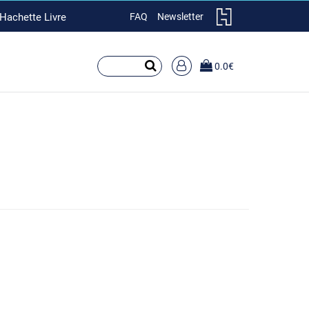
 Hachette Livre
FAQ
Newsletter
RECHERCHER
0.0€
SUR
LE
SITE